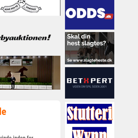
de
vinde inden for