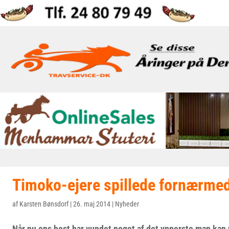
Timoko-ejere spillede fornærme
af
Karsten Bønsdorf
|
26. maj 2014
|
Nyheder
Når nu ens hest har vundet noget af det ypperste man kan 