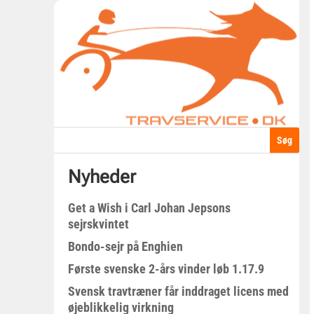
Nyheder
Get a Wish i Carl Johan Jepsons
sejrskvintet
Bondo-sejr på Enghien
Første svenske 2-års vinder løb 1.17.9
Svensk travtræner får inddraget licens med
øjeblikkelig virkning