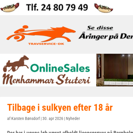
Tilbage i sulkyen efter 18 år
af
Karsten Bønsdorf
|
30. apr 2026
|
Nyheder
Der har i ugens løb været afholdt licensprøver på Bornhol