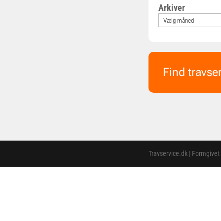
Arkiver
Find travse
Travservice.dk | Formgivet