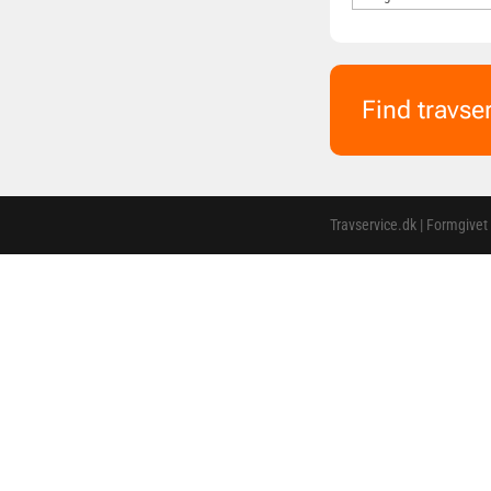
Find travse
Travservice.dk | Formgivet