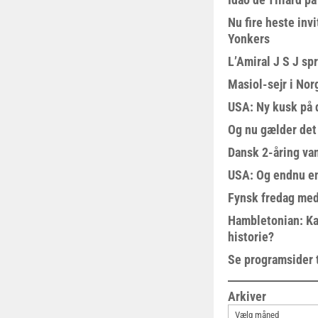
Nu fire heste invi
Yonkers
L’Amiral J S J sp
Masiol-sejr i Nor
USA: Ny kusk på
Og nu gælder det
Dansk 2-åring van
USA: Og endnu en
Fynsk fredag med
Hambletonian: Ka
historie?
Se programsider 
Arkiver