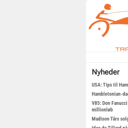
Nyheder
USA: Tips til Ha
Hambletonian-da
V85: Don Fanucci 
millionløb
Madison Tårs sol
Idao de Tillard på