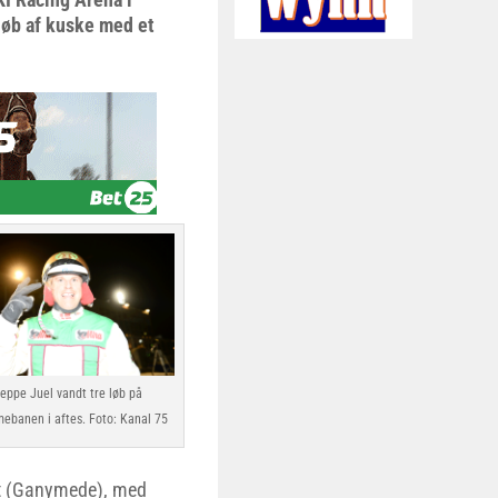
 løb af kuske med et
eppe Juel vandt tre løb på
ebanen i aftes. Foto: Kanal 75
ht (Ganymede), med