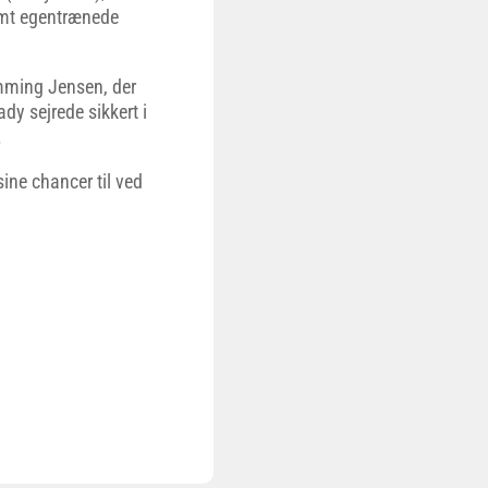
mt egentrænede
emming Jensen, der
dy sejrede sikkert i
.
ine chancer til ved