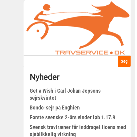
Nyheder
Get a Wish i Carl Johan Jepsons
sejrskvintet
Bondo-sejr på Enghien
Første svenske 2-års vinder løb 1.17.9
Svensk travtræner får inddraget licens med
øjeblikkelig virkning