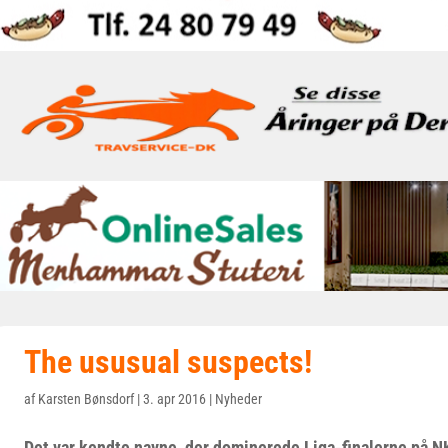
The ususual suspects!
af
Karsten Bønsdorf
|
3. apr 2016
|
Nyheder
Det var kendte navne, der dominerede Liga-finalerne på NK