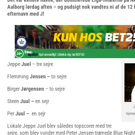
Aalborg lørdag aften – og pudsigt nok vandtes ni af de 12
efternavn med J!
Jeppe
Juel
– tre sejre
Flemming
Jensen –
to sejre
Birger
Jørgensen
– to sejre
Steen
Juul –
en sejr
J
Per
Juul –
en sejr
hjemm
Lokale Jeppe Juel blev således topscorer med tre
sejre, som blev vunder med Peter Jensen-trænede Blue Nig