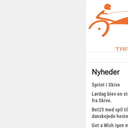
Nyheder
Sprint i Skive
Lørdag blev en st
fra Skive.
Bet25 med spil t
danskejede heste 
Get a Wish igen 