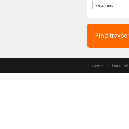
Find travse
Travservice.dk | Formgivet