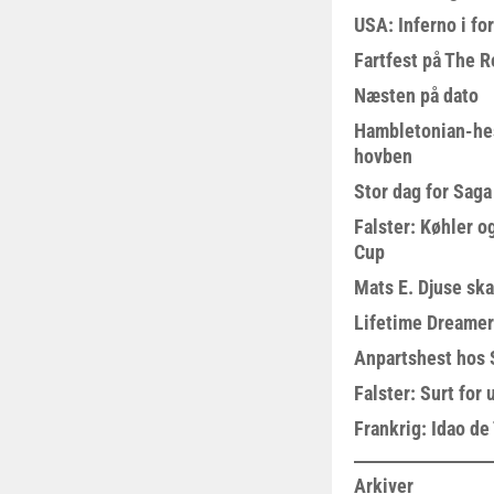
USA: Inferno i fo
Fartfest på The R
Næsten på dato
Hambletonian-he
hovben
Stor dag for Sag
Falster: Køhler o
Cup
Mats E. Djuse ska
Lifetime Dreamer
Anpartshest hos 
Falster: Surt for
Frankrig: Idao de 
Arkiver