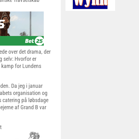
ede over det drama, der
 selv: Hvorfor er
og kamp for Lundens
iden. Da jeg i januar
kabets organisation og
ens catering på løbsdage
lejerne af Grand B var
t