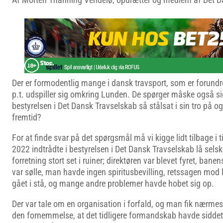
Der er formodentlig mange i dansk travsport, som er forundr
p.t. udspiller sig omkring Lunden. De spørger måske også sig
bestyrelsen i Det Dansk Travselskab så stålsat i sin tro på 
fremtid?
For at finde svar på det spørgsmål må vi kigge lidt tilbage i t
2022 indtrådte i bestyrelsen i Det Dansk Travselskab lå sels
forretning stort set i ruiner; direktøren var blevet fyret, ban
var sølle, man havde ingen spiritusbevilling, retssagen mod 
gået i stå, og mange andre problemer havde hobet sig op.
Der var tale om en organisation i forfald, og man fik nærmes
den fornemmelse, at det tidligere formandskab havde siddet