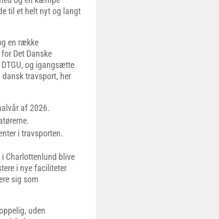
 til et helt nyt og langt
 og en række
 for Det Danske
os DTGU, og igangsætte
i dansk travsport, her
alvår af 2026.
atørerne.
nter i travsporten.
i Charlottenlund blive
re i nye faciliteter
lere sig som
toppelig, uden