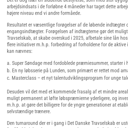
arbejdsindsats i de forløbne 4 måneder har taget dette arbejde
højere niveau end vi andre formåede.
Resultatet er væsentlige forøgelser af de løbende indtægter
engangsindtægter. Forøgelsen af indtægterne gør det muligt
Travselskab, at skabe overskud i 2025, afbetale sine lån h
flere initiativer m.h.p. forbedring af forholdene for de aktive 
kan nævnes:
Super Søndage med fordoblede præmiesummer, starter i h
En ny løbsserie på Lunden, som primært er rettet mod am
Masterclass – et nyt talentudviklingsprogram for unge tale
Desuden vil det med et kommende frasalg af et mindre areal 
muligt permanent at løfte løbspræmierne yderligere, og investe
m.h.p. at gøre det billigere for de yngre generationer at etab
selvstændige trænere.
Den turnaround der er i gang i Det Danske Travselskab er us