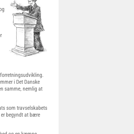
 og
r
 forretningsudvikling.
dlemmer i Det Danske
den samme, nemlig at
ats som travselskabets
u er begyndt at bære
ighed og en kæmpe