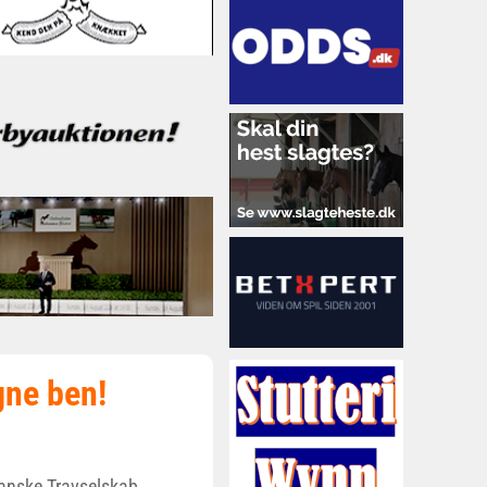
gne ben!
anske Travselskab