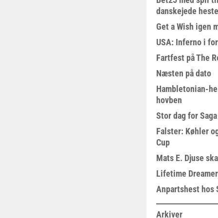
danskejede heste 
Get a Wish igen 
USA: Inferno i fo
Fartfest på The R
Næsten på dato
Hambletonian-he
hovben
Stor dag for Sag
Falster: Køhler o
Cup
Mats E. Djuse ska
Lifetime Dreamer
Anpartshest hos 
Arkiver