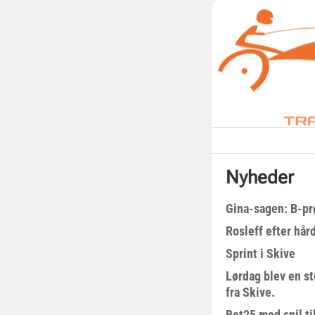
Nyheder
Gina-sagen: B-pr
Rosleff efter hå
Sprint i Skive
Lørdag blev en st
fra Skive.
Bet25 med spil t