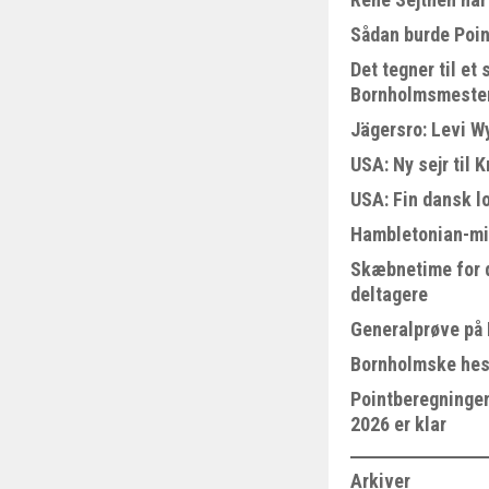
Sådan burde Poin
Det tegner til e
Bornholmsmeste
Jägersro: Levi W
USA: Ny sejr til 
USA: Fin dansk l
Hambletonian-mi
Skæbnetime for 
deltagere
Generalprøve på
Bornholmske hest
Pointberegningen
2026 er klar
Arkiver