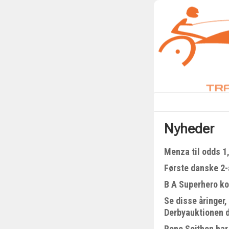
Nyheder
Menza til odds 1
Første danske 2-å
B A Superhero kom
Se disse åringer,
Derbyauktionen 
Rene Sejthen har 