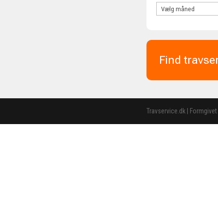
Find travse
Travservice.dk | Formgivet