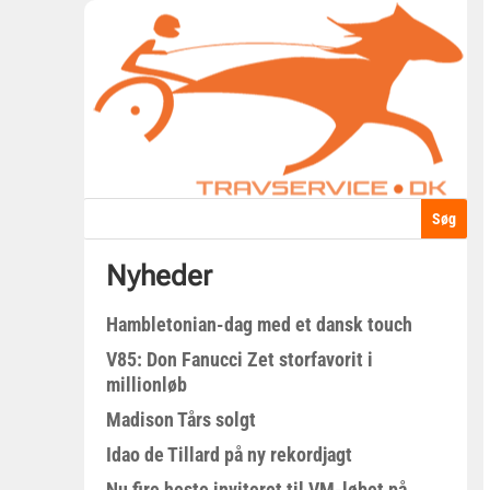
Nyheder
Hambletonian-dag med et dansk touch
V85: Don Fanucci Zet storfavorit i
millionløb
Madison Tårs solgt
Idao de Tillard på ny rekordjagt
Nu fire heste inviteret til VM-løbet på