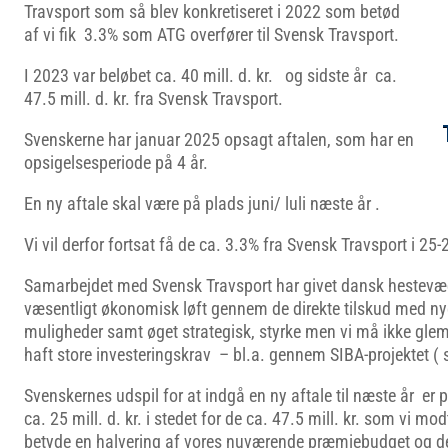
Travsport som så blev konkretiseret i 2022 som betød
af vi fik 3.3% som ATG overfører til Svensk Travsport.
I 2023 var beløbet ca. 40 mill. d. kr. og sidste år ca.
47.5 mill. d. kr. fra Svensk Travsport.
Svenskerne har januar 2025 opsagt aftalen, som har en
opsigelsesperiode på 4 år.
En ny aftale skal være på plads juni/ luli næste år .
Vi vil derfor fortsat få de ca. 3.3% fra Svensk Travsport i 25
Samarbejdet med Svensk Travsport har givet dansk hestevæ
væsentligt økonomisk løft gennem de direkte tilskud med n
muligheder samt øget strategisk, styrke men vi må ikke gle
haft store investeringskrav – bl.a. gennem SIBA-projektet (
Svenskernes udspil for at indgå en ny aftale til næste år er p
ca. 25 mill. d. kr. i stedet for de ca. 47.5 mill. kr. som vi mod
betyde en halvering af vores nuværende præmiebudget og de