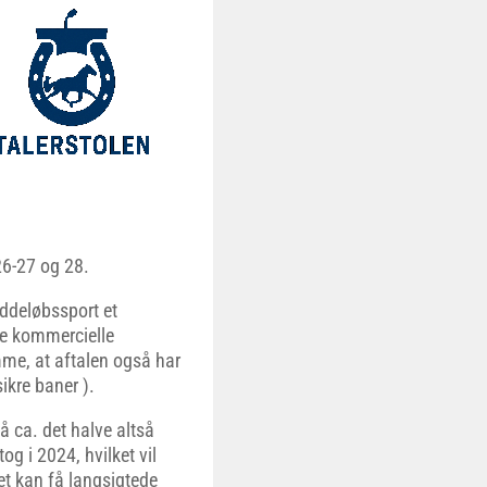
-26-27 og 28.
ddeløbssport et
ye kommercielle
mme, at aftalen også har
 sikre baner ).
å ca. det halve altså
tog i 2024, hvilket vil
t kan få langsigtede