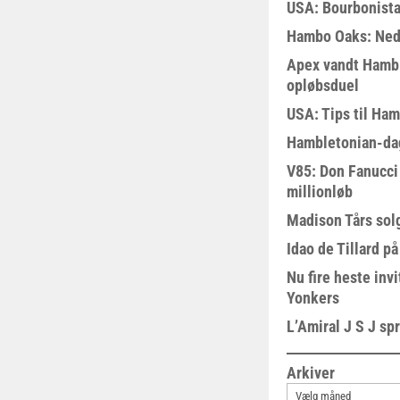
USA: Bourbonista
Hambo Oaks: Nedt
Apex vandt Hambl
opløbsduel
USA: Tips til Ha
Hambletonian-da
V85: Don Fanucci 
millionløb
Madison Tårs sol
Idao de Tillard på
Nu fire heste invi
Yonkers
L’Amiral J S J sp
Arkiver