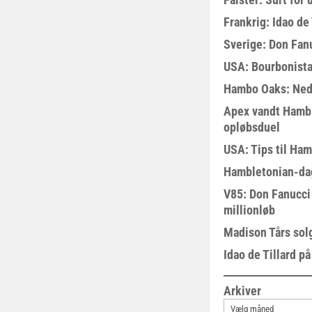
Frankrig: Idao de 
Sverige: Don Fanu
USA: Bourbonista
Hambo Oaks: Nedt
Apex vandt Hambl
opløbsduel
USA: Tips til Ha
Hambletonian-da
V85: Don Fanucci 
millionløb
Madison Tårs sol
Idao de Tillard på
Arkiver