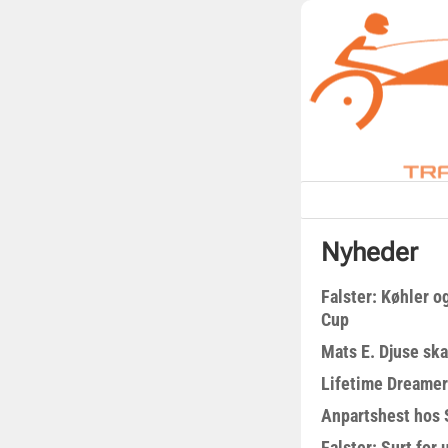
Nyheder
Falster: Køhler o
Cup
Mats E. Djuse ska
Lifetime Dreamer
Anpartshest hos 
Falster: Surt for