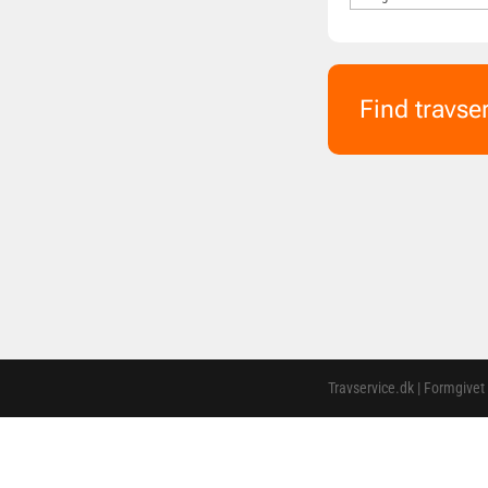
Find travse
Travservice.dk | Formgivet