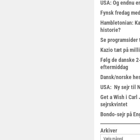
USA: Og endnu en
Fynsk fredag med
Hambletonian: Ka
historie?
Se programsider 
Kazio tæt på milli
Følg de danske 2-
eftermiddag
Dansk/norske hes
USA: Ny sejr til 
Get a Wish i Car
sejrskvintet
Bondo-sejr på En
Arkiver