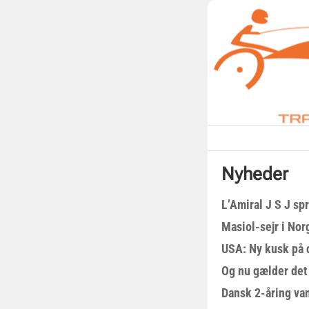
Nyheder
L’Amiral J S J sp
Masiol-sejr i Nor
USA: Ny kusk på
Og nu gælder det
Dansk 2-åring van