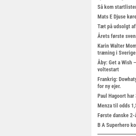
Så kom startliste
Mats E Djuse køre
Tæt på udsolgt af
Årets første sven
Karin Walter Mom
træning i Sverige
Åby: Get a Wish –
voltestart
Frankrig: Dowhat
for ny ejer.
Paul Hagoort har 
Menza til odds 1
Første danske 2-å
B A Superhero kom