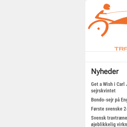
Nyheder
Get a Wish i Car
sejrskvintet
Bondo-sejr på En
Første svenske 2-
Svensk travtræne
øjeblikkelig virk