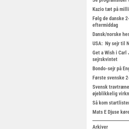
Kazio tæt på milli
Følg de danske 2-
eftermiddag
Dansk/norske hes
USA: Ny sejr til 
Get a Wish i Car
sejrskvintet
Bondo-sejr på En
Første svenske 2-
Svensk travtræne
øjeblikkelig virk
Så kom startliste
Mats E Djuse køre
Arkiver