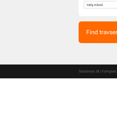
Find travse
Travservice.dk | Formgivet