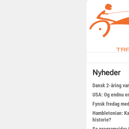
Nyheder
Dansk 2-åring van
USA: Og endnu en
Fynsk fredag med
Hambletonian: Ka
historie?
Se programsider 