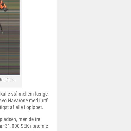
helt frem.,
skulle stå mellem længe
ravo Navarone med Lutfi
gst af alle i opløbet.
jepladsen, men de tre
 var 31.000 SEK i præmie