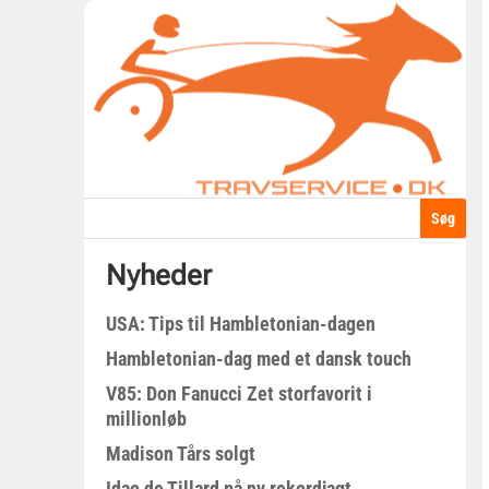
Nyheder
USA: Tips til Hambletonian-dagen
Hambletonian-dag med et dansk touch
V85: Don Fanucci Zet storfavorit i
millionløb
Madison Tårs solgt
Idao de Tillard på ny rekordjagt