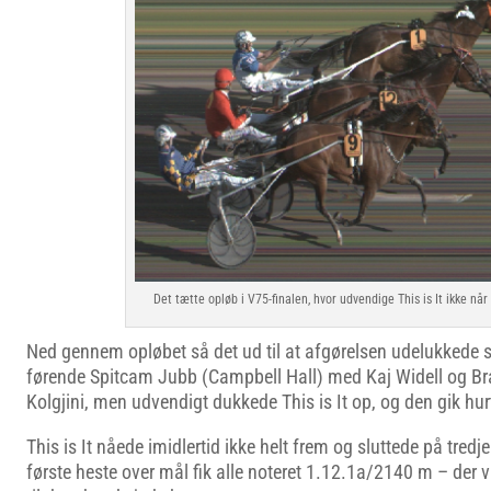
Det tætte opløb i V75-finalen, hvor udvendige This is It ikke når 
Ned gennem opløbet så det ud til at afgørelsen udelukkede 
førende Spitcam Jubb (Campbell Hall) med Kaj Widell og B
Kolgjini, men udvendigt dukkede This is It op, og den gik hurti
This is It nåede imidlertid ikke helt frem og sluttede på tred
første heste over mål fik alle noteret 1.12.1a/2140 m – der