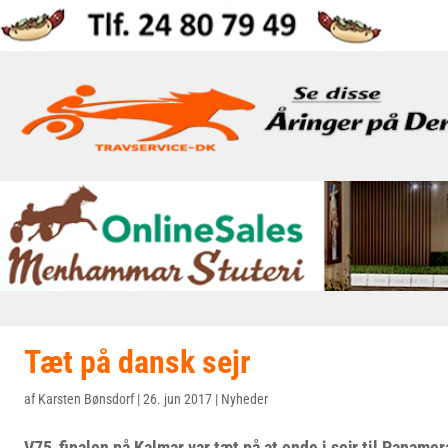
Tæt på dansk sejr
af
Karsten Bønsdorf
|
26. jun 2017
|
Nyheder
V75-finalen på Kalmar var tæt på at ende i sejr til Panamera