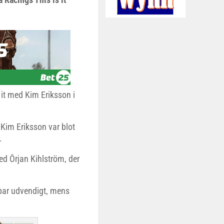
s it med Kim Eriksson i
Kim Eriksson var blot
.
ed Ôrjan Kihlström, der
t par udvendigt, mens