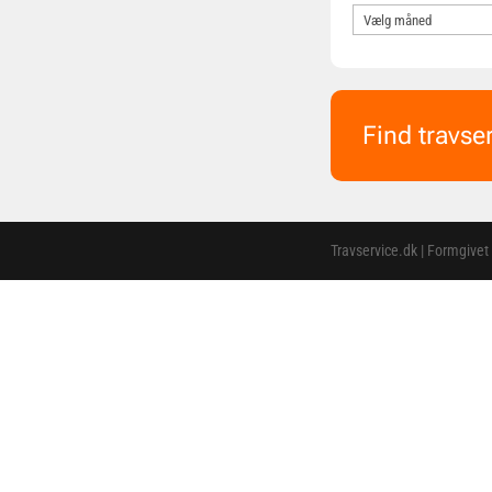
Find travse
Travservice.dk | Formgivet