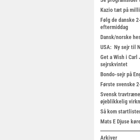
Kazio tæt på milli
Følg de danske 2-
eftermiddag
Dansk/norske hes
USA: Ny sejr til 
Get a Wish i Car
sejrskvintet
Bondo-sejr på En
Første svenske 2-
Svensk travtræne
øjeblikkelig virk
Så kom startliste
Mats E Djuse køre
Arkiver