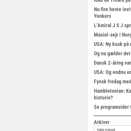
Nu fire heste invi
Yonkers
L’Amiral J S J sp
Masiol-sejr i Nor
USA: Ny kusk på
Og nu gælder det
Dansk 2-åring van
USA: Og endnu en
Fynsk fredag med
Hambletonian: Ka
historie?
Se programsider 
Arkiver