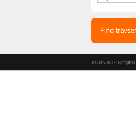
Find travse
Travservice.dk | Formgivet