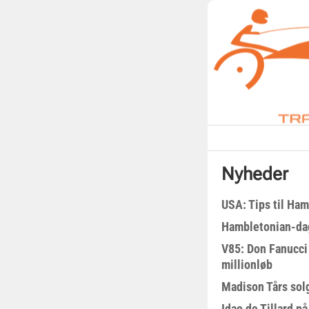
Nyheder
USA: Tips til Ha
Hambletonian-da
V85: Don Fanucci 
millionløb
Madison Tårs sol
Idao de Tillard på