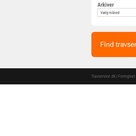
Arkiver
Find travse
Travservice.dk | Formgivet