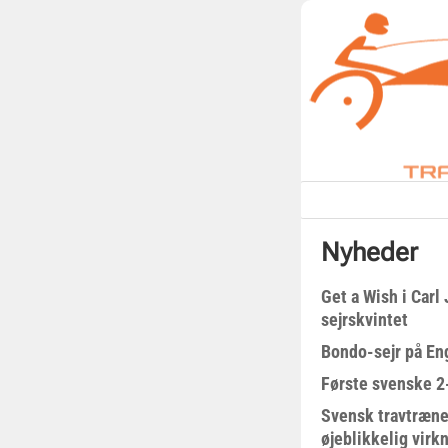
Nyheder
Get a Wish i Car
sejrskvintet
Bondo-sejr på En
Første svenske 2-
Svensk travtræne
øjeblikkelig virk