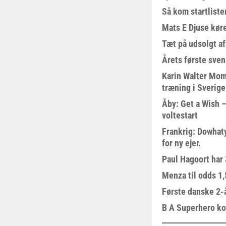
Så kom startliste
Mats E Djuse køre
Tæt på udsolgt af
Årets første sven
Karin Walter Mom
træning i Sverige
Åby: Get a Wish –
voltestart
Frankrig: Dowhat
for ny ejer.
Paul Hagoort har 
Menza til odds 1
Første danske 2-å
B A Superhero kom