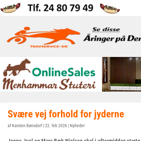
Svære vej forhold for jyderne
af
Karsten Bønsdorf
|
22. feb 2026
|
Nyheder
Jeppe Juel og Marc Bæk Nielsen skal i eftermiddag starte