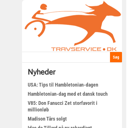
Nyheder
USA: Tips til Hambletonian-dagen
Hambletonian-dag med et dansk touch
V85: Don Fanucci Zet storfavorit i
millionløb
Madison Tårs solgt
Idao de Tillard på ny rekordjagt