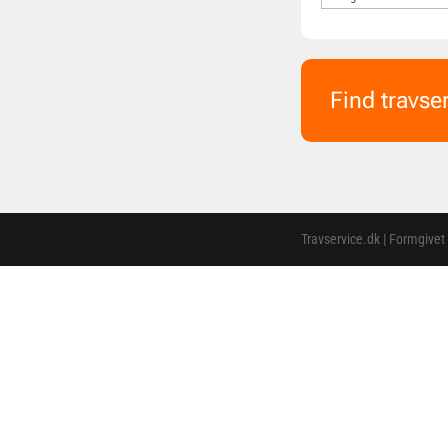
Find travse
Travservice.dk | Formgivet