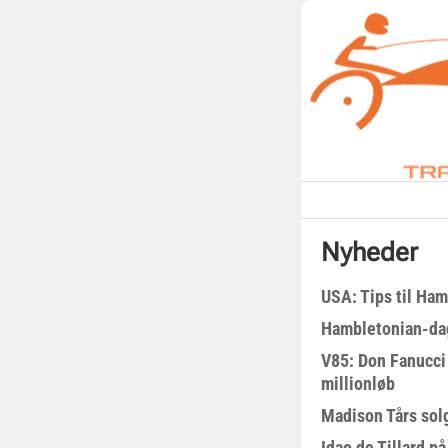
Nyheder
USA: Tips til Ha
Hambletonian-da
V85: Don Fanucci 
millionløb
Madison Tårs sol
Idao de Tillard på