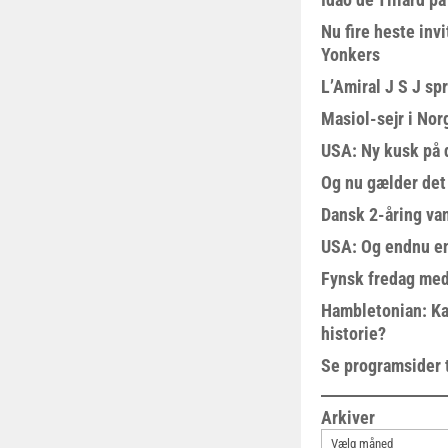
Nu fire heste invi
Yonkers
L’Amiral J S J sp
Masiol-sejr i Nor
USA: Ny kusk på
Og nu gælder det
Dansk 2-åring van
USA: Og endnu en
Fynsk fredag med
Hambletonian: Ka
historie?
Se programsider 
Arkiver