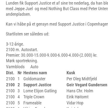
Lunden fik Support Justice et af sine tre nederlag, da han ble
med Jeppe Juel og med Nothing But Class med Peter Unters
andenpladsen.
Kan vi håbe på et gensyn med Support Justice i Copenhag
Startlisten ser således ud:
3-12-årige.
2100 m. Autostart.
Premier: 30.000-15.000-9.000-6.000-4.000-(2.000) kr.
Mørk sportrekning.
Varmblods Auto
Dist.
Nr
Hestens navn
Kusk
2100
1
Goldomaster
Per Oleg Midtfjeld
2100
2
Support Justice
Geir Vegard Gundersen
2100
3
Lorne Elijon Gatling
Hans Chr. Holm
2100
4
Triple Crown
Eirik Høitomt
2100
5
Frameable
Vidar Hop