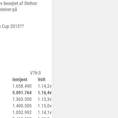
v besejret af Stelton
teiner på
en Cup 2015??
V76-3
Inntjent
Volt
Auto
1.658.490
1.14,2v
1.12,7a
5.091.764
1.16,4v
1.11,6a
1.363.500
1.13,3v
1.12,0a
1.400.500
1.15,0v
1.12,8a
1.052.992
1.14,1v
1.11,8a