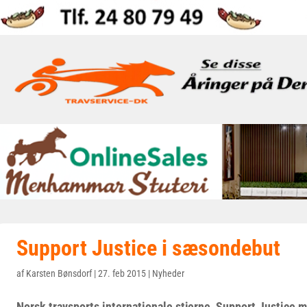
Support Justice i sæsondebut
af
Karsten Bønsdorf
|
27. feb 2015
|
Nyheder
Norsk travsports internationale stjerne, Support Justice 