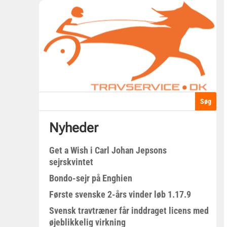
Nyheder
Get a Wish i Carl Johan Jepsons
sejrskvintet
Bondo-sejr på Enghien
Første svenske 2-års vinder løb 1.17.9
Svensk travtræner får inddraget licens med
øjeblikkelig virkning