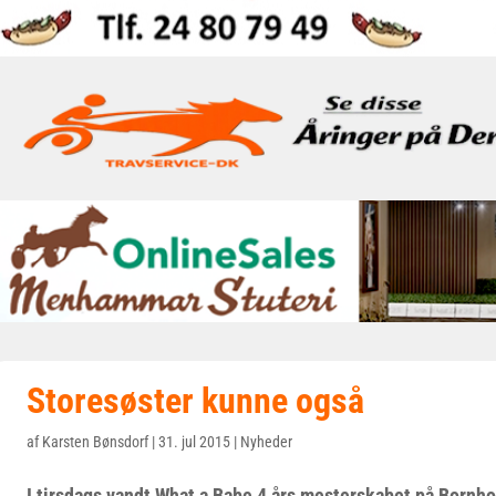
Storesøster kunne også
af
Karsten Bønsdorf
|
31. jul 2015
|
Nyheder
I tirsdags vandt What a Babe 4 års mesterskabet på Bornh