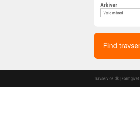
Arkiver
Find travse
Travservice.dk | Formgivet