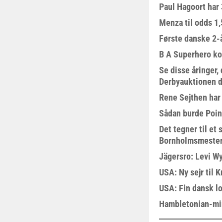
Paul Hagoort har 
Menza til odds 1
Første danske 2-å
B A Superhero kom
Se disse åringer,
Derbyauktionen d
Rene Sejthen har f
Sådan burde Poin
Det tegner til e
Bornholmsmeste
Jägersro: Levi W
USA: Ny sejr til 
USA: Fin dansk l
Hambletonian-mi