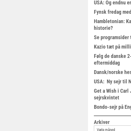
USA: Og endnu en
Fynsk fredag med
Hambletonian: Ka
historie?
Se programsider 
Kazio tæt på milli
Følg de danske 2-
eftermiddag
Dansk/norske hes
USA: Ny sejr til 
Get a Wish i Car
sejrskvintet
Bondo-sejr på En
Arkiver