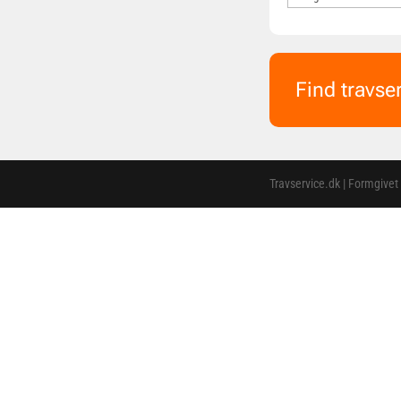
Find travse
Travservice.dk | Formgivet