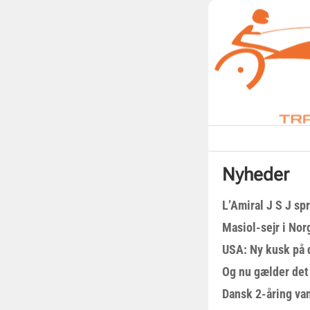
Nyheder
L’Amiral J S J sp
Masiol-sejr i Nor
USA: Ny kusk på
Og nu gælder det
Dansk 2-åring van