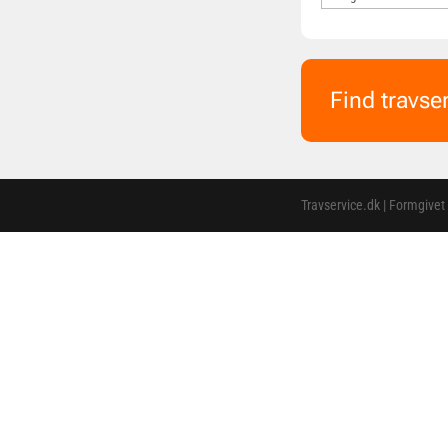
Find travse
Travservice.dk | Formgivet