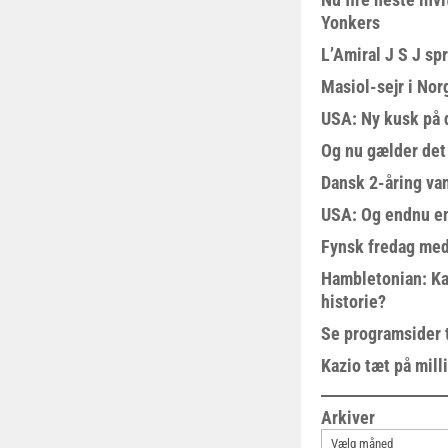
Yonkers
L’Amiral J S J sp
Masiol-sejr i Nor
USA: Ny kusk på
Og nu gælder det
Dansk 2-åring van
USA: Og endnu en
Fynsk fredag med
Hambletonian: Ka
historie?
Se programsider 
Kazio tæt på milli
Arkiver