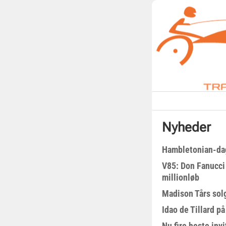
Nyheder
Hambletonian-da
V85: Don Fanucci 
millionløb
Madison Tårs sol
Idao de Tillard på
Nu fire heste invi