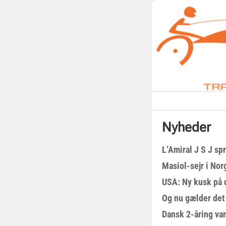
Nyheder
L’Amiral J S J sp
Masiol-sejr i Nor
USA: Ny kusk på
Og nu gælder det
Dansk 2-åring van