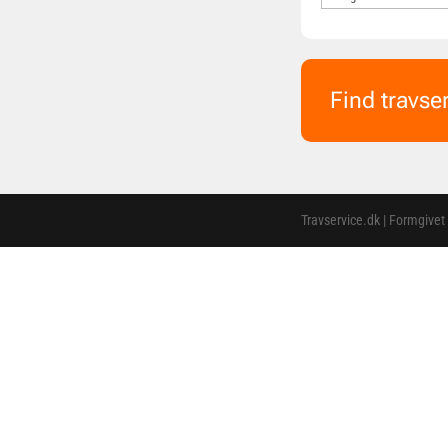
Find travse
Travservice.dk | Formgivet