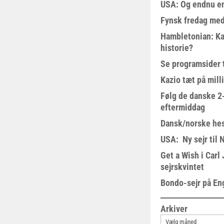
USA: Og endnu en
Fynsk fredag med
Hambletonian: Ka
historie?
Se programsider 
Kazio tæt på milli
Følg de danske 2-
eftermiddag
Dansk/norske hes
USA: Ny sejr til 
Get a Wish i Car
sejrskvintet
Bondo-sejr på En
Arkiver