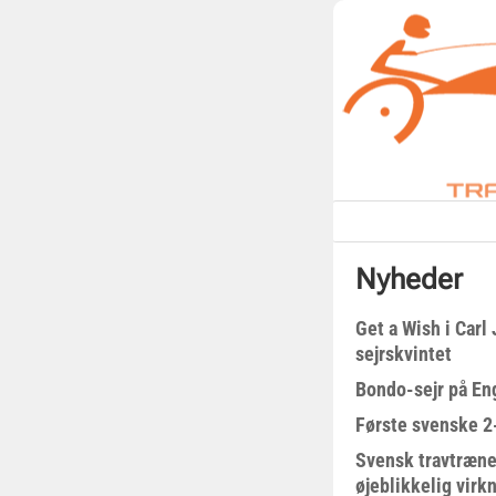
Nyheder
Get a Wish i Car
sejrskvintet
Bondo-sejr på En
Første svenske 2-
Svensk travtræne
øjeblikkelig virk