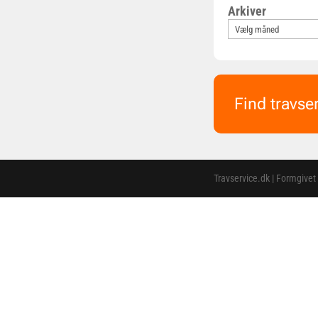
Arkiver
Find travse
Travservice.dk | Formgivet