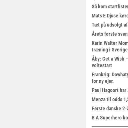
Så kom startliste
Mats E Djuse køre
Tæt på udsolgt af
Årets første sven
Karin Walter Mom
træning i Sverige
Åby: Get a Wish –
voltestart
Frankrig: Dowhat
for ny ejer.
Paul Hagoort har 
Menza til odds 1
Første danske 2-å
B A Superhero kom