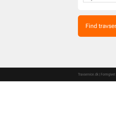
Find travse
Travservice.dk | Formgivet