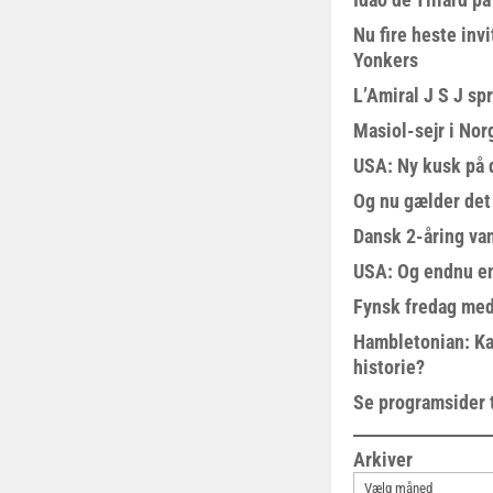
Nu fire heste invi
Yonkers
L’Amiral J S J sp
Masiol-sejr i Nor
USA: Ny kusk på
Og nu gælder det
Dansk 2-åring van
USA: Og endnu en
Fynsk fredag med
Hambletonian: Ka
historie?
Se programsider 
Arkiver