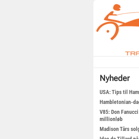
Nyheder
USA: Tips til Ha
Hambletonian-da
V85: Don Fanucci 
millionløb
Madison Tårs sol
Idao de Tillard på