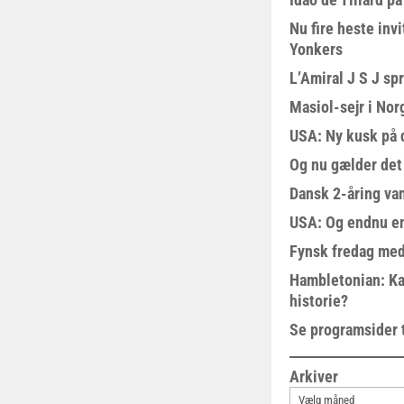
Nu fire heste invi
Yonkers
L’Amiral J S J sp
Masiol-sejr i Nor
USA: Ny kusk på
Og nu gælder det
Dansk 2-åring van
USA: Og endnu en
Fynsk fredag med
Hambletonian: Ka
historie?
Se programsider 
Arkiver