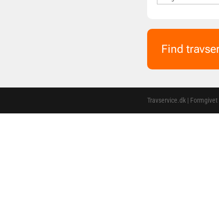
Find travse
Travservice.dk | Formgivet