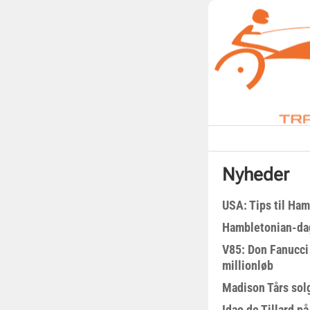
Nyheder
USA: Tips til Ha
Hambletonian-da
V85: Don Fanucci 
millionløb
Madison Tårs sol
Idao de Tillard på