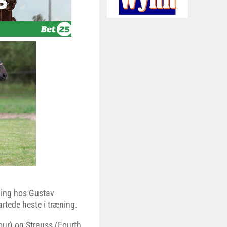
æning hos Gustav
rtede heste i træning.
ur) og Strauss (Fourth