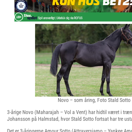
Novo – som åring, Foto Stald Sotto
3-årige Novo (Maharajah – Vol a Vent) har hidtil været i tr
Johansson på Halmstad, hvor Stald Sotto fortsat har tre usta
Det er 3-åringerne Amour Sotto (Attraversiamo – Yankee Amo