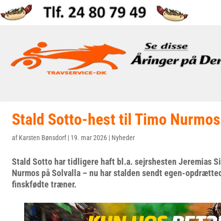
Stald Sotto-hest til Timo Nurmos
af
Karsten Bønsdorf
|
19. mar 2026
|
Nyheder
Stald Sotto har tidligere haft bl.a. sejrshesten Jeremias S
Nurmos på Solvalla – nu har stalden sendt egen-opdrætted
finskfødte træner.