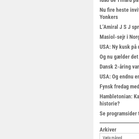
Nu fire heste invi
Yonkers
L’Amiral J S J sp
Masiol-sejr i Nor
USA: Ny kusk på
Og nu gælder det
Dansk 2-åring van
USA: Og endnu en
Fynsk fredag med
Hambletonian: Ka
historie?
Se programsider 
Arkiver