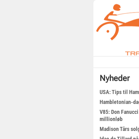
Nyheder
USA: Tips til Ha
Hambletonian-da
V85: Don Fanucci 
millionløb
Madison Tårs sol
Idao de Tillard på