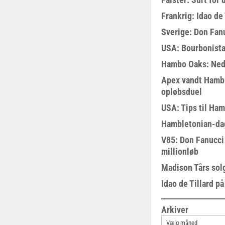
Frankrig: Idao de 
Sverige: Don Fanu
USA: Bourbonista
Hambo Oaks: Nedt
Apex vandt Hambl
opløbsduel
USA: Tips til Ha
Hambletonian-da
V85: Don Fanucci 
millionløb
Madison Tårs sol
Idao de Tillard på
Arkiver