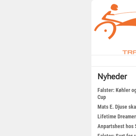
Nyheder
Falster: Køhler o
Cup
Mats E. Djuse ska
Lifetime Dreamer
Anpartshest hos 
Falster: Surt for