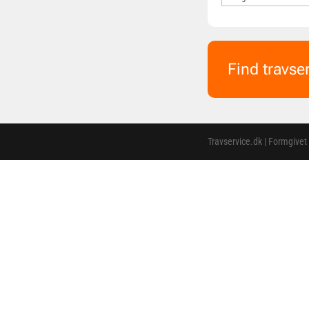
Find travse
Travservice.dk | Formgivet