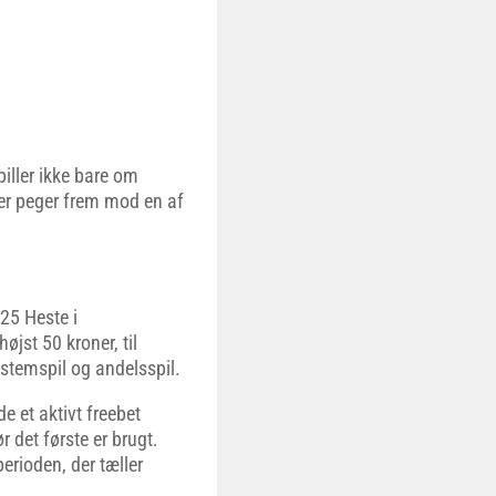
piller ikke bare om
der peger frem mod en af
t25 Heste i
jst 50 kroner, til
ystemspil og andelsspil.
e et aktivt freebet
r det første er brugt.
erioden, der tæller