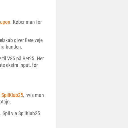
kupon
. Køber man for
skab giver flere veje
fra bunden.
 til V85 på Bet25. Her
nte ekstra input, før
å
SpilKlub25
, hvis man
ptajn.
 Spil via SpilKlub25