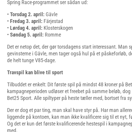
Spring Race-programmet ser sådan ud:
•
Torsdag 2. april:
Gävle
•
Fredag 3. april:
Färjestad
•
Lørdag 4. april:
Klosterskogen
•
Søndag 5. april:
Romme
Det er netop det, der gør torsdagens start interessant. Man s
gevinsterne i Gävle, men tager også hul på et påskeforløb, 
de helt tunge V85-dage.
Travspil kan blive til sport
Tilbuddet er enkelt: Dit første spil på mindst 48 kroner på Be
kampagneperioden udløser et freebet på samme beløb, dog hø
Bet25 Sport. Alle spiltyper på heste tæller med, bortset fra s
Der er dog et par ting, man skal have styr på. Har man allered
liggende på kontoen, kan man ikke kvalificere sig til et nyt, fø
Og det er kun det første kvalificerende hestespil i kampagnep
med.