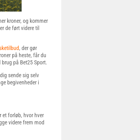
oner kroner, og kommer
r de ført videre til
sketilbud
, der gør
roner på heste, får du
l brug på Bet25 Sport.
dig sende sig selv
ange begivenheder i
r et forløb, hvor hver
ygge videre frem mod