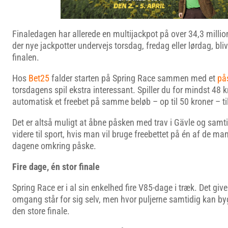
Finaledagen har allerede en multijackpot på over 34,3 milli
der nye jackpotter undervejs torsdag, fredag eller lørdag, blive
finalen.
Hos
Bet25
falder starten på Spring Race sammen med et
på
torsdagens spil ekstra interessant. Spiller du for mindst 48 k
automatisk et freebet på samme beløb – op til 50 kroner – ti
Det er altså muligt at åbne påsken med trav i Gävle og samti
videre til sport, hvis man vil bruge freebettet på én af de m
dagene omkring påske.
Fire dage, én stor finale
Spring Race er i al sin enkelhed fire V85-dage i træk. Det give
omgang står for sig selv, men hvor puljerne samtidig kan b
den store finale.