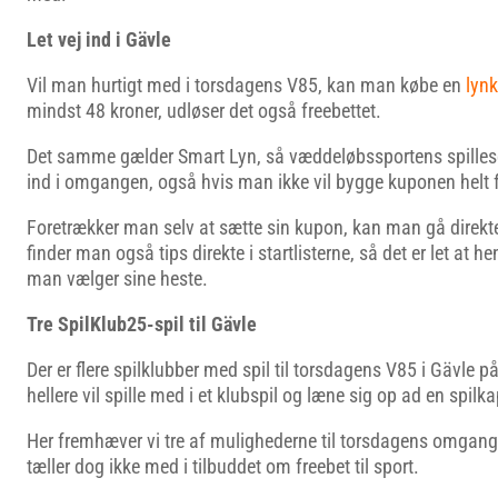
Let vej ind i Gävle
Vil man hurtigt med i torsdagens V85, kan man købe en
lyn
mindst 48 kroner, udløser det også freebettet.
Det samme gælder Smart Lyn, så væddeløbssportens spillesel
ind i omgangen, også hvis man ikke vil bygge kuponen helt 
Foretrækker man selv at sætte sin kupon, kan man gå direkte
finder man også tips direkte i startlisterne, så det er let at he
man vælger sine heste.
Tre SpilKlub25-spil til Gävle
Der er flere spilklubber med spil til torsdagens V85 i Gävle p
hellere vil spille med i et klubspil og læne sig op ad en spilka
Her fremhæver vi tre af mulighederne til torsdagens omgang.
tæller dog ikke med i tilbuddet om freebet til sport.