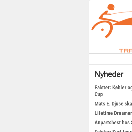
Nyheder
Falster: Køhler o
Cup
Mats E. Djuse ska
Lifetime Dreamer
Anpartshest hos 
Falster: Surt for