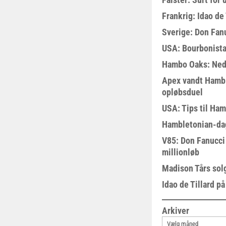
Frankrig: Idao de 
Sverige: Don Fanu
USA: Bourbonista
Hambo Oaks: Nedt
Apex vandt Hambl
opløbsduel
USA: Tips til Ha
Hambletonian-da
V85: Don Fanucci 
millionløb
Madison Tårs sol
Idao de Tillard på
Arkiver