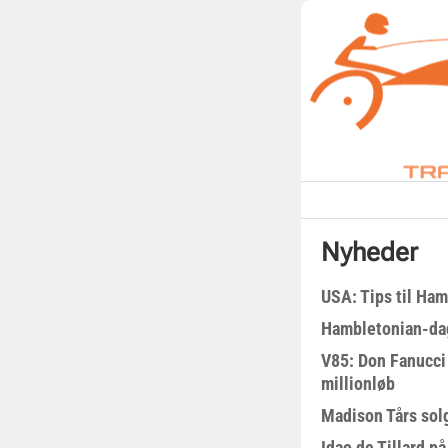
Nyheder
USA: Tips til Ha
Hambletonian-da
V85: Don Fanucci 
millionløb
Madison Tårs sol
Idao de Tillard på