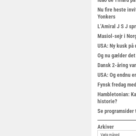
Nu fire heste invi
Yonkers
L’Amiral J S J sp
Masiol-sejr i Nor
USA: Ny kusk på
Og nu gælder det
Dansk 2-åring van
USA: Og endnu en
Fynsk fredag med
Hambletonian: Ka
historie?
Se programsider 
Arkiver