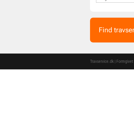
Find travse
Travservice.dk | Formgivet