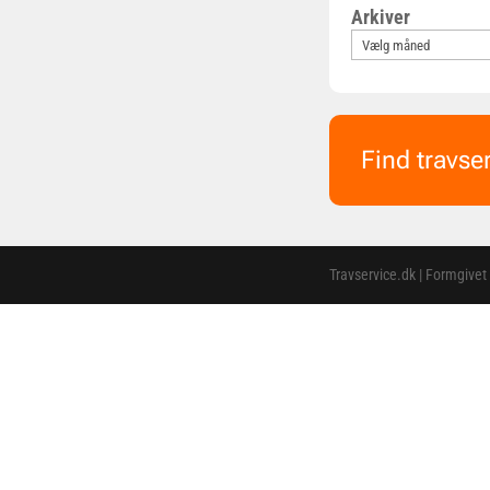
Arkiver
Find travse
Travservice.dk | Formgivet