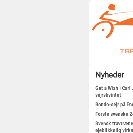
Nyheder
Get a Wish i Car
sejrskvintet
Bondo-sejr på En
Første svenske 2-
Svensk travtræne
øjeblikkelig virk