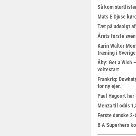
Så kom startliste
Mats E Djuse køre
Tæt på udsolgt af
Årets første sven
Karin Walter Mom
træning i Sverige
Åby: Get a Wish –
voltestart
Frankrig: Dowhat
for ny ejer.
Paul Hagoort har 
Menza til odds 1
Første danske 2-å
B A Superhero kom