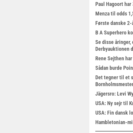
Paul Hagoort har 
Menza til odds 1
Første danske 2-å
B A Superhero kom
Se disse åringer,
Derbyauktionen d
Rene Sejthen har f
Sådan burde Poin
Det tegner til e
Bornholmsmeste
Jägersro: Levi W
USA: Ny sejr til 
USA: Fin dansk l
Hambletonian-mi