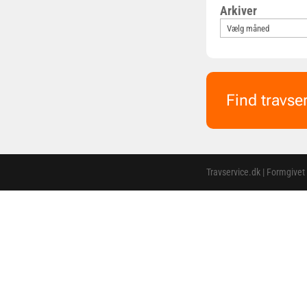
Arkiver
Find travse
Travservice.dk | Formgivet