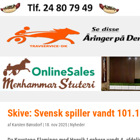
Skive: Svensk spiller vandt 101.
af
Karsten Bønsdorf
|
18. nov 2025
|
Nyheder
Da Keystone Flamingo med Henrik Lønborg vandt 4. afdeling