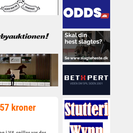
157 kroner
 i V4-spiller var der