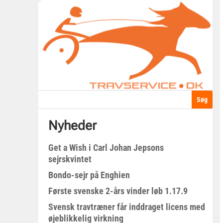
Nyheder
Get a Wish i Carl Johan Jepsons
sejrskvintet
Bondo-sejr på Enghien
Første svenske 2-års vinder løb 1.17.9
Svensk travtræner får inddraget licens med
øjeblikkelig virkning