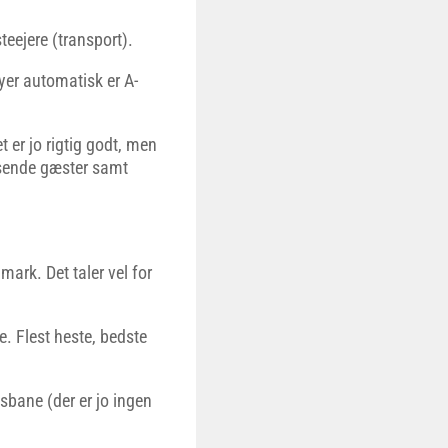
teejere (transport).
byer automatisk er A-
t er jo rigtig godt, men
isende gæster samt
ark. Det taler vel for
. Flest heste, bedste
gsbane (der er jo ingen