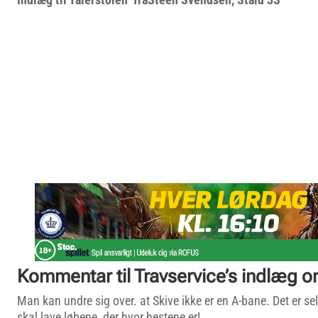
Kommentar til Travservice’s indlæg
Man kan undre sig over. at Skive ikke er en A-bane. Det er sel
skal lave løbene, der hvor hestene er!