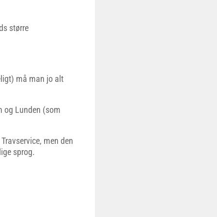
ds større
ligt) må man jo alt
Fyn og Lunden (som
r Travservice, men den
lige sprog.