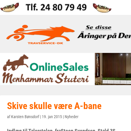
Skive skulle være A-bane
af
Karsten Bønsdorf
|
19. jan 2015
|
Nyheder
Indlæg til Talerstolen fraSteen Svendsen, Stald 3S