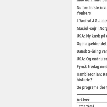
Nu fire heste invi
Yonkers
L’Amiral J S J sp
Masiol-sejr i Nor
USA: Ny kusk på
Og nu gælder det
Dansk 2-åring van
USA: Og endnu en
Fynsk fredag med
Hambletonian: Ka
historie?
Se programsider 
Arkiver