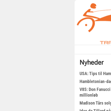
Nyheder
USA: Tips til Ha
Hambletonian-da
V85: Don Fanucci 
millionløb
Madison Tårs sol
Idao de Tillard på