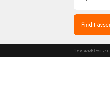
Find travse
Travservice.dk | Formgivet