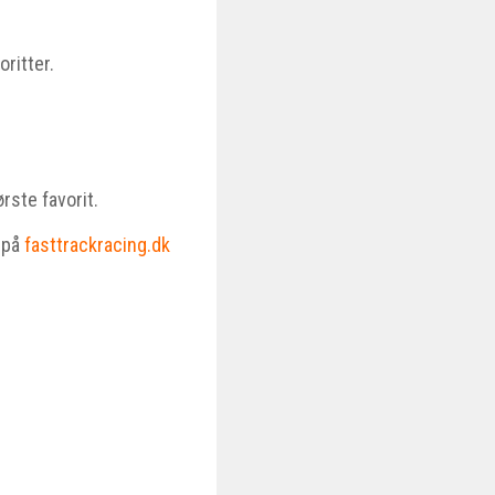
oritter.
rste favorit.
 på
fasttrackracing.dk