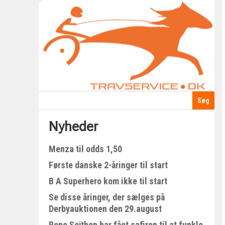
Nyheder
Menza til odds 1,50
Første danske 2-åringer til start
B A Superhero kom ikke til start
Se disse åringer, der sælges på
Derbyauktionen den 29.august
Rene Sejthen har fået safiren til at funkle