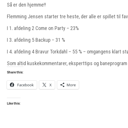
Så er den hjemme!!
Flemming Jensen starter tre heste, der alle er spillet til fav
I 1. afdeling 2 Come on Party – 23%
I 3. afdeling 5 Backup – 31 %
I 4. afdeling 4 Bravur Torkdahl – 55 % – omgangens klart stø
Som altid kuskekommentarer, eksperttips og baneprogram
Share this:
Facebook
X
More
Like this: