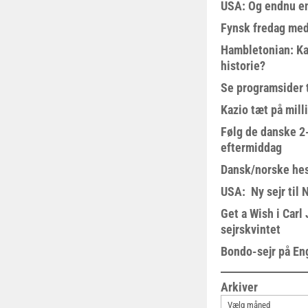
USA: Og endnu en
Fynsk fredag med
Hambletonian: Ka
historie?
Se programsider 
Kazio tæt på milli
Følg de danske 2-
eftermiddag
Dansk/norske hes
USA: Ny sejr til 
Get a Wish i Car
sejrskvintet
Bondo-sejr på En
Arkiver