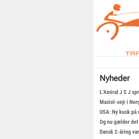
Nyheder
L’Amiral J S J sp
Masiol-sejr i Nor
USA: Ny kusk på
Og nu gælder det
Dansk 2-åring van