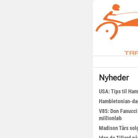
Nyheder
USA: Tips til Ha
Hambletonian-da
V85: Don Fanucci 
millionløb
Madison Tårs sol
Idao de Tillard på