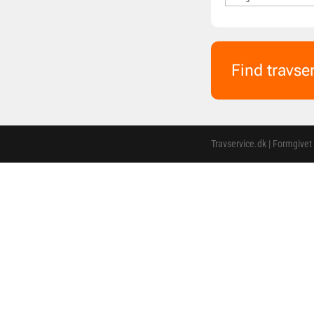
Find travse
Travservice.dk | Formgivet