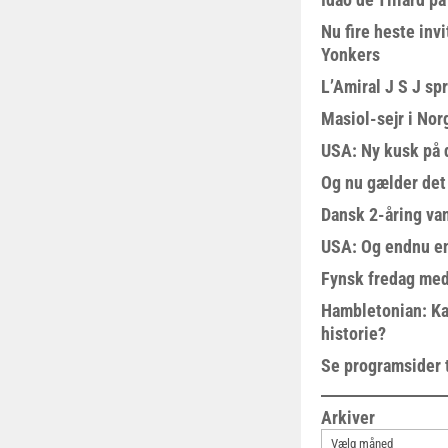
Nu fire heste invi
Yonkers
L’Amiral J S J sp
Masiol-sejr i Nor
USA: Ny kusk på
Og nu gælder det
Dansk 2-åring van
USA: Og endnu en
Fynsk fredag med
Hambletonian: Ka
historie?
Se programsider 
Arkiver