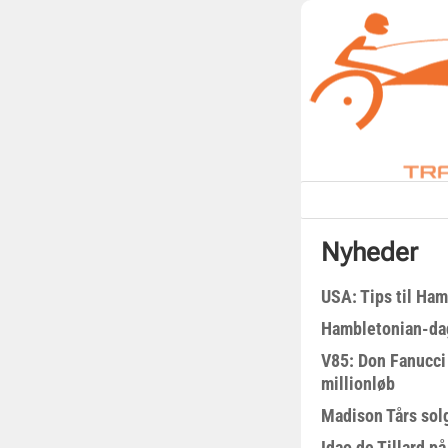
Nyheder
USA: Tips til Ha
Hambletonian-da
V85: Don Fanucci 
millionløb
Madison Tårs sol
Idao de Tillard på