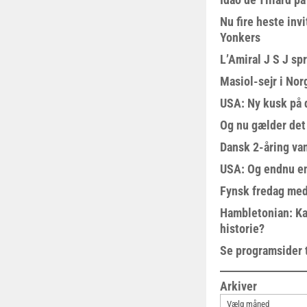
Nu fire heste invi
Yonkers
L’Amiral J S J sp
Masiol-sejr i Nor
USA: Ny kusk på
Og nu gælder det
Dansk 2-åring van
USA: Og endnu en
Fynsk fredag med
Hambletonian: Ka
historie?
Se programsider 
Arkiver