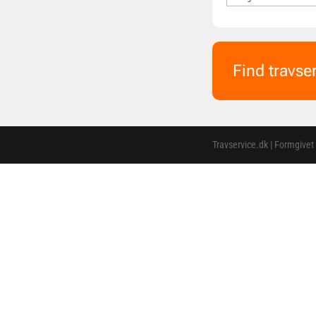
Find travse
Travservice.dk | Formgivet