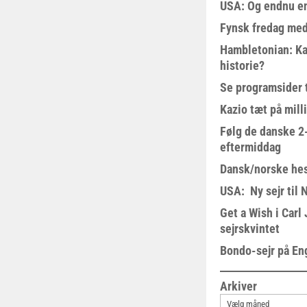
USA: Og endnu en
Fynsk fredag med
Hambletonian: Ka
historie?
Se programsider 
Kazio tæt på milli
Følg de danske 2-
eftermiddag
Dansk/norske hes
USA: Ny sejr til 
Get a Wish i Car
sejrskvintet
Bondo-sejr på En
Arkiver