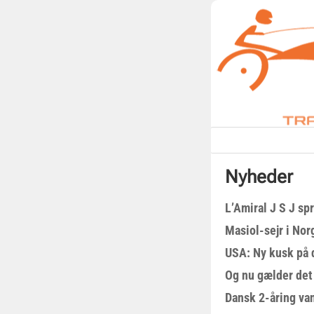
Nyheder
L’Amiral J S J sp
Masiol-sejr i Nor
USA: Ny kusk på
Og nu gælder det
Dansk 2-åring van