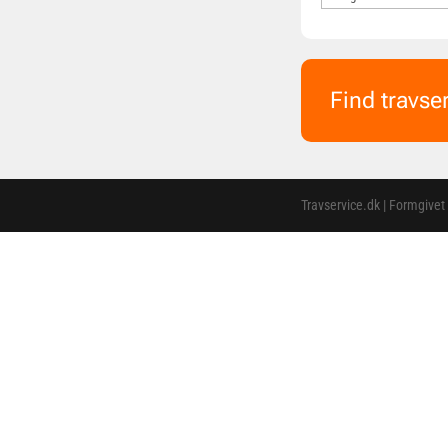
Find travse
Travservice.dk | Formgivet