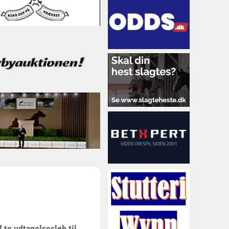
f to udtagelsesløb til