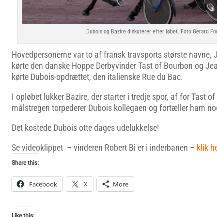
Dubois og Bazire diskuterer efter løbet. Foto Gerard Fo
Hovedpersonerne var to af fransk travsports største navne, J
kørte den danske Hoppe Derbyvinder Tast of Bourbon og Jea
kørte Dubois-opdrættet, den italienske Rue du Bac.
I opløbet lukker Bazire, der starter i tredje spor, af for Tast o
målstregen torpederer Dubois kollegaen og fortæller ham nog
Det kostede Dubois otte dages udelukkelse!
Se videoklippet – vinderen Robert Bi er i inderbanen –
klik h
Share this:
Facebook
X
More
Like this: