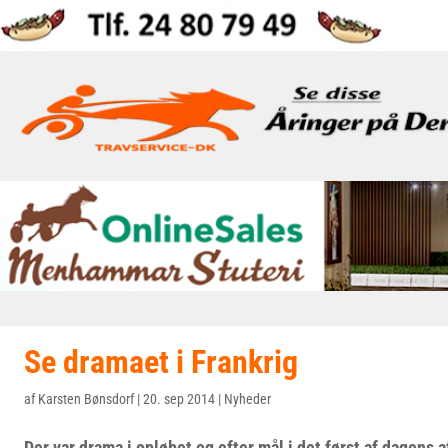
Se dramaet i Frankrig
af
Karsten Bønsdorf
|
20. sep 2014
|
Nyheder
Der var drama i opløbet og efter mål i det først af dagens a