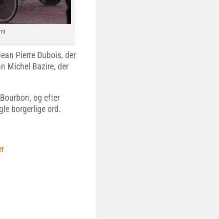
rni
ean Pierre Dubois, der
n Michel Bazire, der
f Bourbon, og efter
le borgerlige ord.
er