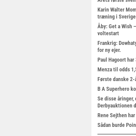
Karin Walter Mom
træning i Sverige
Åby: Get a Wish –
voltestart
Frankrig: Dowhat
for ny ejer.
Paul Hagoort har 
Menza til odds 1
Første danske 2-å
B A Superhero kom
Se disse åringer,
Derbyauktionen d
Rene Sejthen har f
Sådan burde Poin