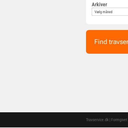
Arkiver
Find travse
Travservice.dk | Formgivet