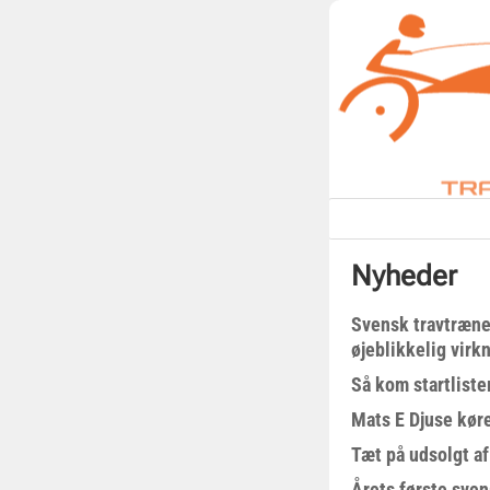
Nyheder
Svensk travtræne
øjeblikkelig virk
Så kom startliste
Mats E Djuse køre
Tæt på udsolgt af
Årets første sven