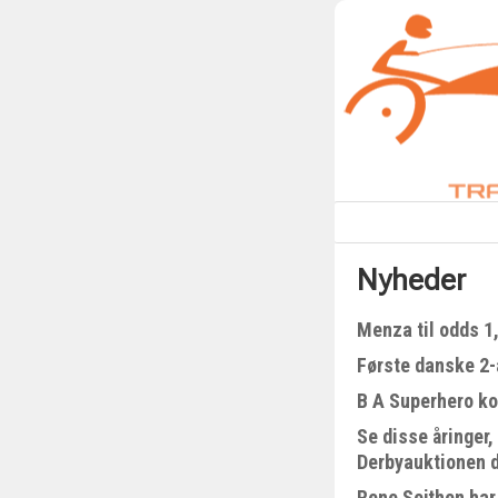
Nyheder
Menza til odds 1
Første danske 2-å
B A Superhero kom
Se disse åringer,
Derbyauktionen 
Rene Sejthen har 