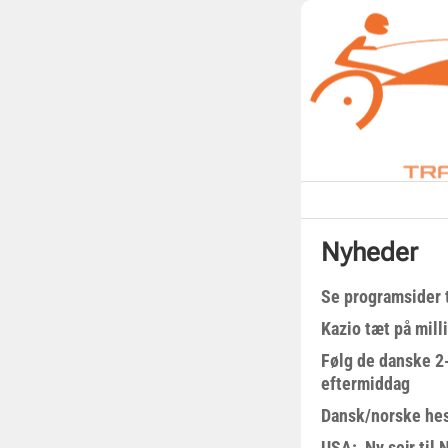
Nyheder
Se programsider 
Kazio tæt på milli
Følg de danske 2-
eftermiddag
Dansk/norske hes
USA: Ny sejr til 