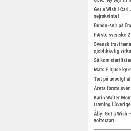
Get a Wish i Car
sejrskvintet
Bondo-sejr på En
Første svenske 2-
Svensk travtræne
øjeblikkelig virk
Så kom startliste
Mats E Djuse køre
Tæt på udsolgt af
Årets første sven
Karin Walter Mom
træning i Sverige
Åby: Get a Wish –
voltestart