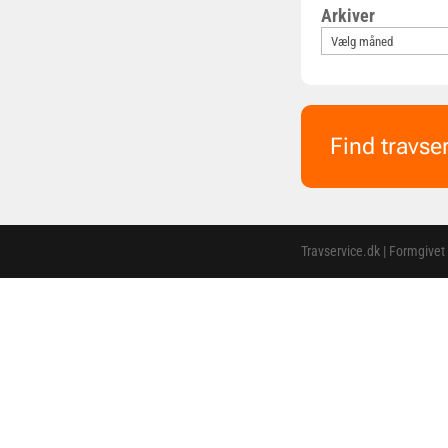
Arkiver
Find travse
Travservice.dk | Formgivet